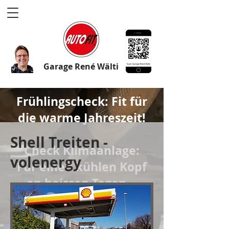
Garage
René
älti
W
Frühlingscheck: Fit für
die warme Jahreszeit!
Shell Treiten -
Check Klimaanlage:
volenergy
Für einen kühlen Kopf
an heissen Tagen...